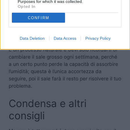
Purposes for which it was collected.
Si tratta del sale grosso. Infatti, il sale grosso ha
Opted In
la capacità di attirare l’umidità presente in casa,
CONFIRM
soprattutto se lo metti vicino alle zone con
condensa. Se lo spargi su un vassoio, il sale
assorbirà quasi tutta la condensa.
Data Deletion
Data Access
Privacy Policy
È un processo naturale e devi solo ricordarti di
cambiare il sale grosso ogni settimana, perché
a un certo punto perde la capacità di assorbire
l’umidità; questa è l’unica accortezza da
seguire, poi il sale farà il resto per risolvere il tuo
problema.
Condensa e altri
consigli