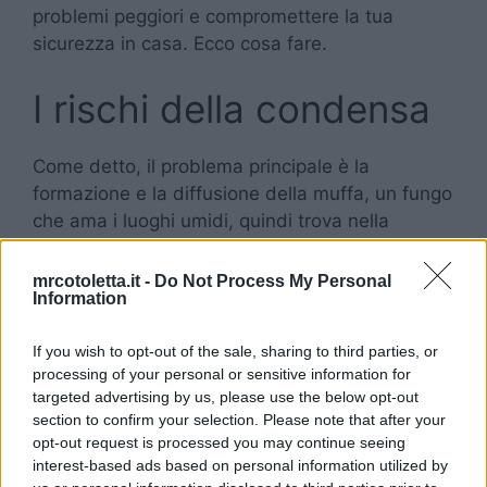
problemi peggiori e compromettere la tua
sicurezza in casa. Ecco cosa fare.
I rischi della condensa
Come detto, il problema principale è la
formazione e la diffusione della muffa, un fungo
che ama i luoghi umidi, quindi trova nella
condensa il suo ambiente ideale. Devi quindi
agire in anticipo, perché poi è difficile
mrcotoletta.it -
Do Not Process My Personal
Information
liberarsene.
If you wish to opt-out of the sale, sharing to third parties, or
Se si forma la muffa, inizia a diffondersi sui
processing of your personal or sensitive information for
muri, diventando un pericolo non solo per la
targeted advertising by us, please use the below opt-out
struttura, perché indebolisce muri e
section to confirm your selection. Please note that after your
intercapedini, ma anche per i mobili e gli oggetti
opt-out request is processed you may continue seeing
vicini, creando un cattivo odore e causando
interest-based ads based on personal information utilized by