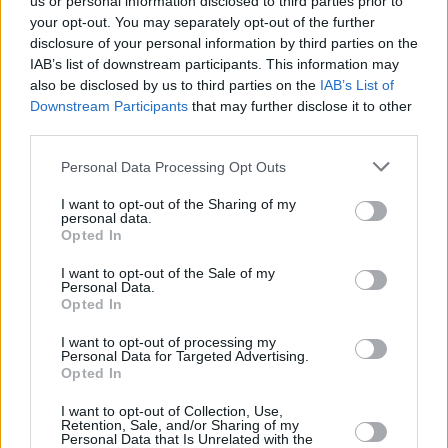
us or personal information disclosed to third parties prior to
problemi respiratori.
your opt-out. You may separately opt-out of the further
disclosure of your personal information by third parties on the
Di fronte a tutti questi aspetti negativi, devi
IAB’s list of downstream participants. This information may
evitare che la condensa peggiori e provochi la
also be disclosed by us to third parties on the
IAB’s List of
formazione di muffa, che va combattuta fin
Downstream Participants
that may further disclose it to other
third parties.
dall’inizio, anche se non è sempre facile da
eliminare, perché è un fungo molto resistente.
Personal Data Processing Opt Outs
La soluzione!
I want to opt-out of the Sharing of my
personal data.
Opted In
Ci sono diverse soluzioni, non sempre
I want to opt-out of the Sale of my
Personal Data.
immediate, ma comunque valide. La cosa
Opted In
fondamentale è risolvere il problema alla base,
individuando la causa della condensa. Per
I want to opt-out of processing my
Personal Data for Targeted Advertising.
ridurla, c’è un metodo efficace che utilizza un
Opted In
ingrediente naturale che sicuramente hai in
I want to opt-out of Collection, Use,
casa.
Retention, Sale, and/or Sharing of my
Personal Data that Is Unrelated with the