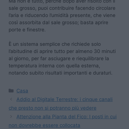
Ma non è tutto, perché dopo aver risolto con il
sale grosso, puoi contribuire facendo circolare
l’aria e riducendo l’umidità presente, che viene
così assorbita dal sale grosso; basta aprire
porte e finestre.
È un sistema semplice che richiede solo
l’abitudine di aprire tutto per almeno 30 minuti
al giorno, per far asciugare e riequilibrare la
temperatura interna con quella esterna,
notando subito risultati importanti e duraturi.
Categorie
Casa
Addio al Digitale Terrestre: i cinque canali
che presto non si potranno più vedere
Attenzione alla Pianta del Fico: I posti in cui
non dovrebbe essere collocata