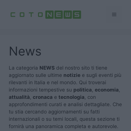
Vai
al
Menu
contenuto
News
La categoria
NEWS
del nostro sito ti tiene
aggiornato sulle ultime
notizie
e sugli eventi più
rilevanti in Italia e nel mondo. Qui troverai
informazioni tempestive su
politica
,
economia
,
attualità
,
cronaca
e
tecnologia
, con
approfondimenti curati e analisi dettagliate. Che
tu stia cercando aggiornamenti su fatti
internazionali o su temi locali, questa sezione ti
fornirà una panoramica completa e autorevole.