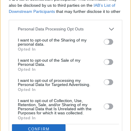
also be disclosed by us to third parties on the
IAB’s List of
Downstream Participants
that may further disclose it to other
third parties.
Personal Data Processing Opt Outs
I want to opt-out of the Sharing of my
personal data.
Opted In
I want to opt-out of the Sale of my
Personal Data.
Opted In
Nel settore della ristorazione, la capacità di
creare nuove fonti di guadagno è diventata
I want to opt-out of processing my
essenziale per restare competitivi. L’evoluzione
Personal Data for Targeted Advertising.
Opted In
digitale ha aperto strade innovative,
permettendo a ristoranti, bistrot, pizzerie e
I want to opt-out of Collection, Use,
Retention, Sale, and/or Sharing of my
locali gourmet di ampliare la propria offerta
Personal Data that Is Unrelated with the
Purposes for which it was collected.
attraverso un negozio online dedicato al
Opted In
merchandising e ai prodotti gastronomici. Dalle
box degustazione ai sughi artigianali, dai …
CONFIRM